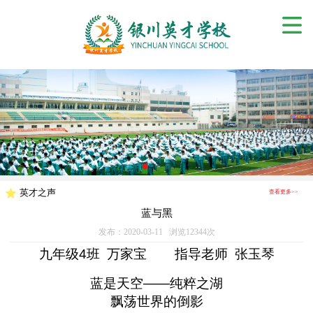
英才之声
查看更多>>
蓝与黑
发布：2020-03-11 浏览12344次
九年级
4
班
万家宝
指导老师
张玉琴
蓝是天空
——
纯粹之湖
飘荡世界的倒影