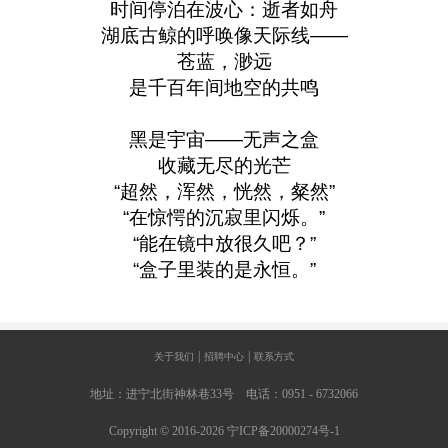
时间停泊在波心：逝者如舟
湖底古鲸的呼唤像天际线
——
苍蓝，渺远
是千百年间地空的共鸣
黑是宇宙
——
无声之盒
收藏无尽的光芒
“
超然，浑然，恍然，粲然
”
“
在惊愕的沉寂里闪烁。
”
“
能在镜中放很久吧？
”
“
盒子里装的是永恒。
”
|
|
关于我们
招聘中心
联系方式
地址：进宁北街神林巷33号
电话：0951 - 6732066
Copyright © 2016-2026 宁ICP备20000274号-1